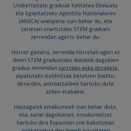
Unibertsitate graduak Kalitatea Ebaluatu
eta Egiaztatzeko Agentzia Nazionalaren
(ANECA) onespena izan behar du, eta
sarietan onartutako STEM graduen
zerrendan agertu behar du.
Horrez gainera, zerrenda horretan ageri ez
diren STEM graduetako ikasleek dagokien
gradua zerrendan
sartzeko eska dezakete
,
aipatutako baldintzak betetzen baditu;
dena den, antolatzaileek hartuko dute
azken erabakia.
Hautagaiek emakumeak izan behar dute,
eta, sariei dagokienez, emakumetzat
hartuko dira Espainian une bakoitzean
aplikatzekoa den legedi arruntaren