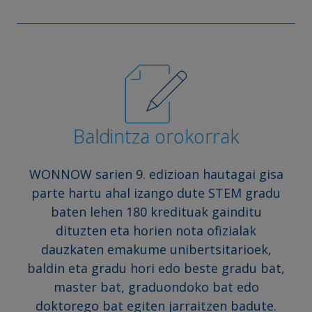
Baldintza orokorrak
WONNOW sarien 9. edizioan hautagai gisa
parte hartu ahal izango dute STEM gradu
baten lehen 180 kredituak gainditu
dituzten eta horien nota ofizialak
dauzkaten emakume unibertsitarioek,
baldin eta gradu hori edo beste gradu bat,
master bat, graduondoko bat edo
doktorego bat egiten jarraitzen badute.