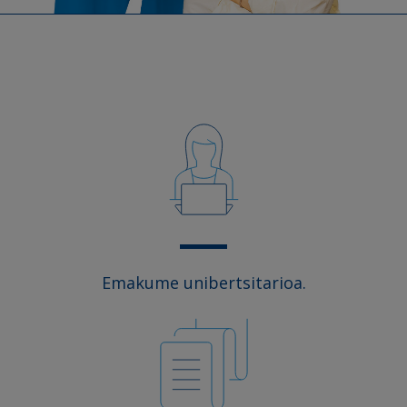
Emakume unibertsitarioa.