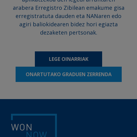
arabera Erregistro Zibilean emakume gisa
erregistratuta dauden eta NANaren edo
agiri baliokidearen bidez hori egiazta
dezaketen pertsonak.
LEGE OINARRIAK
ONARTUTAKO GRADUEN ZERRENDA