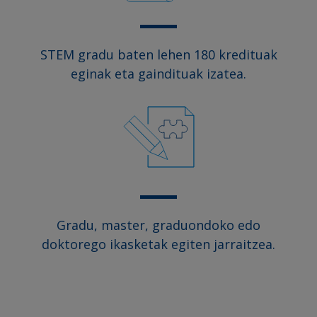
STEM gradu baten lehen 180 kredituak
eginak eta gaindituak izatea.
Gradu, master, graduondoko edo
doktorego ikasketak egiten jarraitzea.