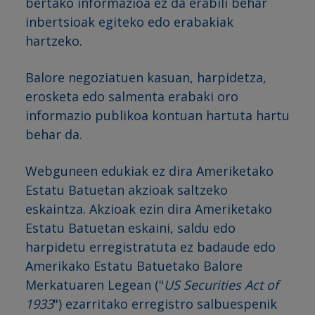
bertako informazioa ez da erabili behar
inbertsioak egiteko edo erabakiak
hartzeko.
Balore negoziatuen kasuan, harpidetza,
erosketa edo salmenta erabaki oro
informazio publikoa kontuan hartuta hartu
behar da.
Webguneen edukiak ez dira Ameriketako
Estatu Batuetan akzioak saltzeko
eskaintza. Akzioak ezin dira Ameriketako
Estatu Batuetan eskaini, saldu edo
harpidetu erregistratuta ez badaude edo
Amerikako Estatu Batuetako Balore
Merkatuaren Legean ("
US Securities Act of
1933
") ezarritako erregistro salbuespenik