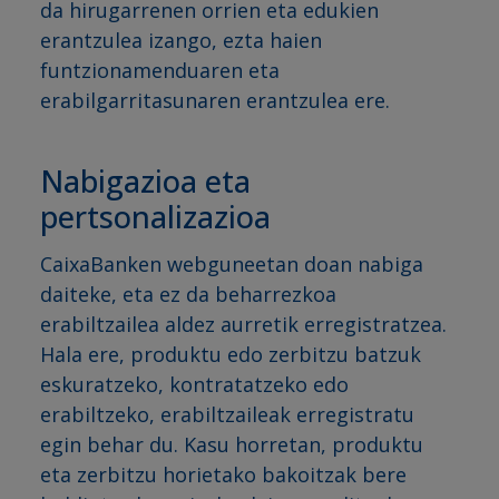
da hirugarrenen orrien eta edukien
erantzulea izango, ezta haien
funtzionamenduaren eta
erabilgarritasunaren erantzulea ere.
Nabigazioa eta
pertsonalizazioa
CaixaBanken webguneetan doan nabiga
daiteke, eta ez da beharrezkoa
erabiltzailea aldez aurretik erregistratzea.
Hala ere, produktu edo zerbitzu batzuk
eskuratzeko, kontratatzeko edo
erabiltzeko, erabiltzaileak erregistratu
egin behar du. Kasu horretan, produktu
eta zerbitzu horietako bakoitzak bere