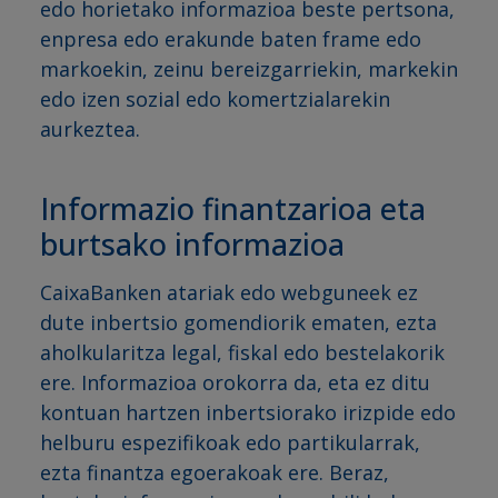
edo horietako informazioa beste pertsona,
enpresa edo erakunde baten frame edo
markoekin, zeinu bereizgarriekin, markekin
edo izen sozial edo komertzialarekin
aurkeztea.
Informazio finantzarioa eta
burtsako informazioa
CaixaBanken atariak edo webguneek ez
dute inbertsio gomendiorik ematen, ezta
aholkularitza legal, fiskal edo bestelakorik
ere. Informazioa orokorra da, eta ez ditu
kontuan hartzen inbertsiorako irizpide edo
helburu espezifikoak edo partikularrak,
ezta finantza egoerakoak ere. Beraz,