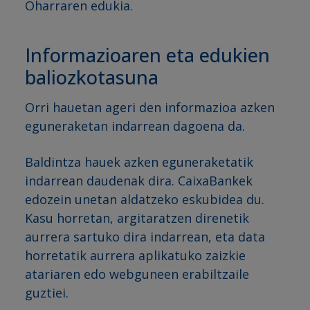
Oharraren edukia.
Informazioaren eta edukien
baliozkotasuna
Orri hauetan ageri den informazioa azken
eguneraketan indarrean dagoena da.
Baldintza hauek azken eguneraketatik
indarrean daudenak dira. CaixaBankek
edozein unetan aldatzeko eskubidea du.
Kasu horretan, argitaratzen direnetik
aurrera sartuko dira indarrean, eta data
horretatik aurrera aplikatuko zaizkie
atariaren edo webguneen erabiltzaile
guztiei.