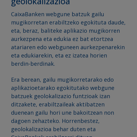
geolokalizazioa
CaixaBanken webgune batzuk gailu
mugikorretan erabiltzeko egokituta daude,
eta, beraz, baliteke aplikazio mugikorren
aurkezpena eta edukia ez bat etortzea
atariaren edo webguneen aurkezpenarekin
eta edukiarekin, eta ez izatea horien
berdin-berdinak.
Era berean, gailu mugikorretarako edo
aplikazioetarako egokitutako webgune
batzuek geolokalizazio funtzioak izan
ditzakete, erabiltzaileak aktibatzen
duenean gailu hori une bakoitzean non
dagoen zehazteko. Horrenbestez,
geolokalizazioa behar duten eta