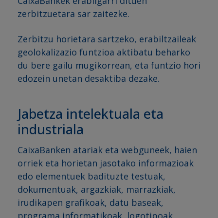
CaixaBankek erabilgarri dituen
zerbitzuetara sar zaitezke.
Zerbitzu horietara sartzeko, erabiltzaileak
geolokalizazio funtzioa aktibatu beharko
du bere gailu mugikorrean, eta funtzio hori
edozein unetan desaktiba dezake.
Jabetza intelektuala eta
industriala
CaixaBanken atariak eta webguneek, haien
orriek eta horietan jasotako informazioak
edo elementuek badituzte testuak,
dokumentuak, argazkiak, marrazkiak,
irudikapen grafikoak, datu baseak,
programa informatikoak, logotipoak,