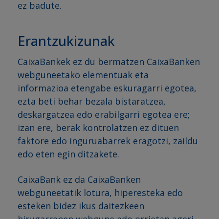
ez badute.
Erantzukizunak
CaixaBankek ez du bermatzen CaixaBanken
webguneetako elementuak eta
informazioa etengabe eskuragarri egotea,
ezta beti behar bezala bistaratzea,
deskargatzea edo erabilgarri egotea ere;
izan ere, berak kontrolatzen ez dituen
faktore edo inguruabarrek eragotzi, zaildu
edo eten egin ditzakete.
CaixaBank ez da CaixaBanken
webguneetatik lotura, hiperesteka edo
esteken bidez ikus daitezkeen