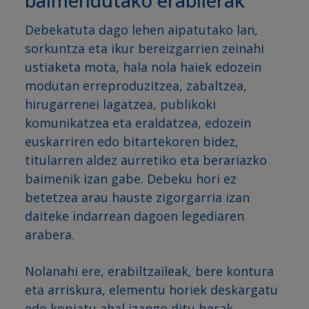
baimendutako erabilerak
Debekatuta dago lehen aipatutako lan,
sorkuntza eta ikur bereizgarrien zeinahi
ustiaketa mota, hala nola haiek edozein
modutan erreproduzitzea, zabaltzea,
hirugarrenei lagatzea, publikoki
komunikatzea eta eraldatzea, edozein
euskarriren edo bitartekoren bidez,
titularren aldez aurretiko eta berariazko
baimenik izan gabe. Debeku hori ez
betetzea arau hauste zigorgarria izan
daiteke indarrean dagoen legediaren
arabera.
Nolanahi ere, erabiltzaileak, bere kontura
eta arriskura, elementu horiek deskargatu
edo kopiatu ahal izango ditu berak