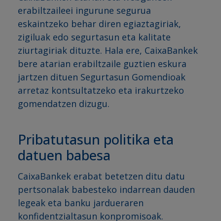
erabiltzaileei ingurune segurua
eskaintzeko behar diren egiaztagiriak,
zigiluak edo segurtasun eta kalitate
ziurtagiriak dituzte. Hala ere, CaixaBankek
bere atarian erabiltzaile guztien eskura
jartzen dituen Segurtasun Gomendioak
arretaz kontsultatzeko eta irakurtzeko
gomendatzen dizugu.
Pribatutasun politika eta
datuen babesa
CaixaBankek erabat betetzen ditu datu
pertsonalak babesteko indarrean dauden
legeak eta banku jardueraren
konfidentzialtasun konpromisoak.