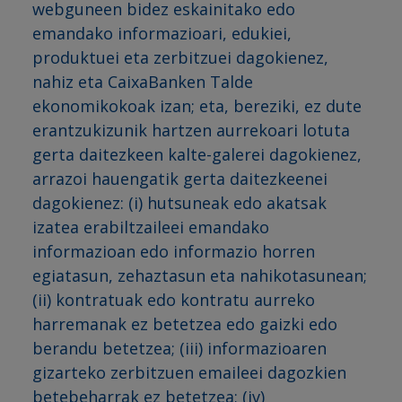
webguneen bidez eskainitako edo
emandako informazioari, edukiei,
produktuei eta zerbitzuei dagokienez,
nahiz eta CaixaBanken Talde
ekonomikokoak izan; eta, bereziki, ez dute
erantzukizunik hartzen aurrekoari lotuta
gerta daitezkeen kalte-galerei dagokienez,
arrazoi hauengatik gerta daitezkeenei
dagokienez: (i) hutsuneak edo akatsak
izatea erabiltzaileei emandako
informazioan edo informazio horren
egiatasun, zehaztasun eta nahikotasunean;
(ii) kontratuak edo kontratu aurreko
harremanak ez betetzea edo gaizki edo
berandu betetzea; (iii) informazioaren
gizarteko zerbitzuen emaileei dagozkien
betebeharrak ez betetzea; (iv)