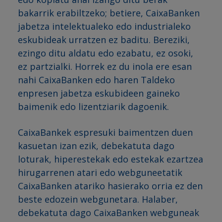
bakarrik erabiltzeko; betiere, CaixaBanken
jabetza intelektualeko edo industrialeko
eskubideak urratzen ez baditu. Bereziki,
ezingo ditu aldatu edo ezabatu, ez osoki,
ez partzialki. Horrek ez du inola ere esan
nahi CaixaBanken edo haren Taldeko
enpresen jabetza eskubideen gaineko
baimenik edo lizentziarik dagoenik.
CaixaBankek espresuki baimentzen duen
kasuetan izan ezik, debekatuta dago
loturak, hiperestekak edo estekak ezartzea
hirugarrenen atari edo webguneetatik
CaixaBanken atariko hasierako orria ez den
beste edozein webgunetara. Halaber,
debekatuta dago CaixaBanken webguneak