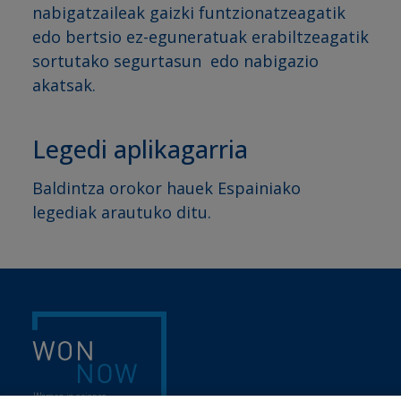
nabigatzaileak gaizki funtzionatzeagatik
edo bertsio ez-eguneratuak erabiltzeagatik
sortutako segurtasun edo nabigazio
akatsak.
Legedi aplikagarria
Baldintza orokor hauek Espainiako
legediak arautuko ditu.