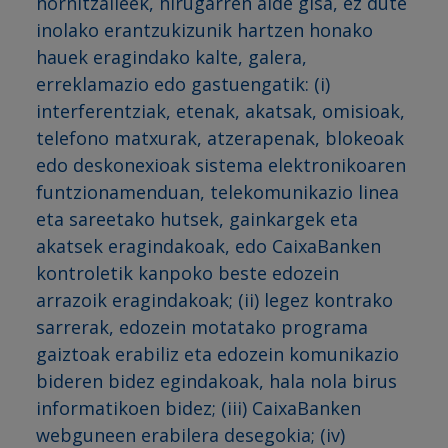
hornitzaileek, hirugarren alde gisa, ez dute
inolako erantzukizunik hartzen honako
hauek eragindako kalte, galera,
erreklamazio edo gastuengatik: (i)
interferentziak, etenak, akatsak, omisioak,
telefono matxurak, atzerapenak, blokeoak
edo deskonexioak sistema elektronikoaren
funtzionamenduan, telekomunikazio linea
eta sareetako hutsek, gainkargek eta
akatsek eragindakoak, edo CaixaBanken
kontroletik kanpoko beste edozein
arrazoik eragindakoak; (ii) legez kontrako
sarrerak, edozein motatako programa
gaiztoak erabiliz eta edozein komunikazio
bideren bidez egindakoak, hala nola birus
informatikoen bidez; (iii) CaixaBanken
webguneen erabilera desegokia; (iv)