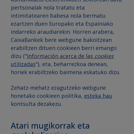
pertsonalak nola tratatu eta
intimitatearen babesa nola bermatu
ezartzen duen Europako eta Espainiako
indarreko araudiarekin. Horren arabera,
CaixaBankek bere webgune bakoitzean
erabiltzen dituen cookieen berri emango
dizu ("
Información acerca de las
cookies
utilizadas
"), eta, beharrezkoa denean,
horiek erabiltzeko baimena eskatuko dizu.
Zehatz-mehatz ezagutzeko webgune
honetako cookieen politika,
esteka hau
kontsulta dezakezu.
Atari mugikorrak eta