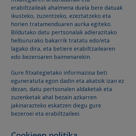
erabiltzaileak ahalmena duela bere datuak
ikusteko, zuzentzeko, ezeztatzeko eta
horien tratamenduaren aurka egiteko.
Bildutako datu pertsonalak adierazitako
helbururako bakarrik tratatu edo/eta
lagako dira, eta betiere erabiltzailearen
edo bezeroaren baimenarekin.
Gure fitxategietako informazioa beti
eguneratuta egon dadin eta akatsik izan ez
dezan, datu pertsonalen aldaketak eta
zuzenketak ahal bezain azkarren
jakinarazteko eskatzen diegu gure
bezeroei eta erabiltzaileei.
Cookieen politika