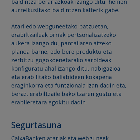
baldintza berariazkoak izango ditu, hemen
aurreikusitako baldintzen kalterik gabe.
Atari edo webguneetako batzuetan,
erabiltzaileak orriak pertsonalizatzeko
aukera izango du, pantailaren atzeko
planoa barne, edo bere produktu eta
zerbitzu gogokoenetarako sarbideak
konfiguratu ahal izango ditu, nabigazioa
eta erabilitako baliabideen kokapena
eraginkorra eta funtzionala izan dadin eta,
beraz, erabiltzaile bakoitzaren gustu eta
erabileretara egokitu dadin.
Segurtasuna
CaixaBanken atariak eta webguneek