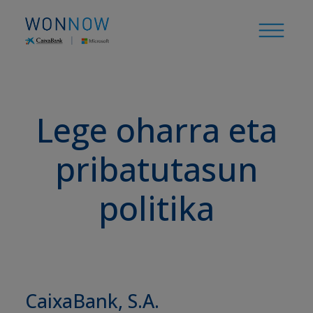
Lege oharra eta
pribatutasun
politika
CaixaBank, S.A.