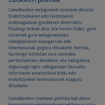
CaixaBanken webguneek cookieak dituzte.
Erabiltzailearen edo bezeroaren
ordenagailuan gordetzen diren datu
fitxategi txikiak dira, eta horien bidez, gure
sistemek gure webguneetako
nabigazioaren ezaugarriak edo
lehentasunak gogora ditzakete; horrela,
hurrengo bisitetan zure sarbidea
pertsonalizatu dezakete, eta nabigazioa
seguruago egin, nabigazioari buruzko
informazio estatistikoa bildu edo
erabiltzaileen lehentasunak ezagutu
ditzakete.
CaixaBanken cookieen politika bat dator
komunikazio elektronikoen sektorean datu