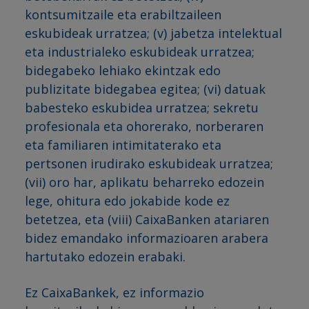
kontsumitzaile eta erabiltzaileen
eskubideak urratzea; (v) jabetza intelektual
eta industrialeko eskubideak urratzea;
bidegabeko lehiako ekintzak edo
publizitate bidegabea egitea; (vi) datuak
babesteko eskubidea urratzea; sekretu
profesionala eta ohorerako, norberaren
eta familiaren intimitaterako eta
pertsonen irudirako eskubideak urratzea;
(vii) oro har, aplikatu beharreko edozein
lege, ohitura edo jokabide kode ez
betetzea, eta (viii) CaixaBanken atariaren
bidez emandako informazioaren arabera
hartutako edozein erabaki.
Ez CaixaBankek, ez informazio