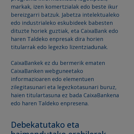
markak, izen komertzialak edo beste ikur
bereizgarri batzuk. Jabetza intelektualeko
edo industrialeko eskubideek babesten
dituzte horiek guztiak, eta CaixaBank edo
haren Taldeko enpresak dira horien
titularrak edo legezko lizentziadunak.
CaixaBankek ez du bermerik ematen
CaixaBanken webguneetako
informazioaren edo elementuen
zilegitasunari eta legezkotasunari buruz,
haien titulartasuna ez bada CaixaBankena
edo haren Taldeko enpresena.
Debekatutako eta