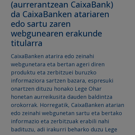
(aurrerantzean CaixaBank)
da CaixaBanken atariaren
edo sartu zaren
webgunearen erakunde
titularra
CaixaBanken atarira edo zeinahi
webgunetara eta bertan ageri diren
produktu eta zerbitzuei buruzko
informaziora sartzen bazara, espresuki
onartzen dituzu honako Lege Ohar
honetan aurreikusita dauden baldintza
orokorrak. Horregatik, CaixaBanken atarian
edo zeinahi webgunetan sartu eta bertako
informazio eta zerbitzuak erabili nahi
badituzu, adi irakurri beharko duzu Lege