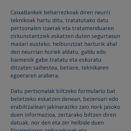
CaixaBankek beharrezkoak diren neurri
teknikoak hartu ditu, tratatutako datu
pertsonalen izaerak eta tratamenduaren
zirkunstantziek eskatzen duten segurtasun
mailari eusteko, helburutzat harturik ahal
den neurrian horiek aldatu, galdu edo
baimenik gabe tratatu eta eskuratu
ditzaten saihestea, betiere, teknikaren
egoeraren arabera.
Datu pertsonalak biltzeko formulario bat
betetzeko eskatzen denean, bezeroari edo
erabiltzaileari jakinaraziko zaio nork jasoko
duen informazioa, zertarako biltzen diren
datuak, nor den eta zer helbide duen
fitxategiaren arduradunak eta