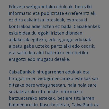
Edozein webgunetako edukiak, bereziki
informazio eta publizitate erreferentziak,
ez dira eskaintza lotesleak, espresuki
kontrakoa adierazten ez bada. CaixaBankek
eskubidea du egoki irizten dionean
aldaketak egiteko, edo egungo edukiak
aipatu gabe uzteko partzialki edo osorik,
eta sarbidea aldi baterako edo betiko
eragotzi edo mugatu dezake.
CaixaBankek hirugarrenen edukiak eta
hirugarrenen webguneetarako estekak sar
ditzake bere webguneetan, hala nola sare
sozialetarako eta beste informazio
batzuetarako estekak, betiere titularren
baimenarekin. Kasu horietan, CaixaBank ez