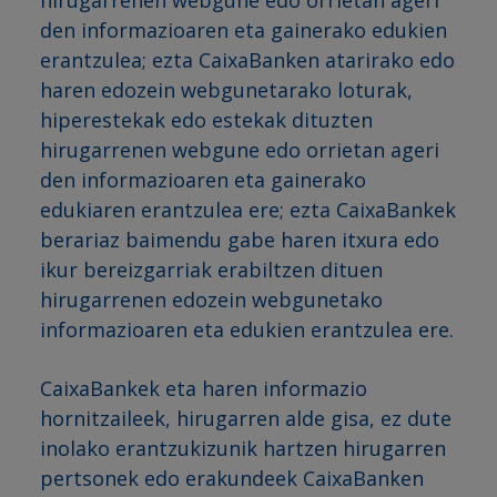
hirugarrenen webgune edo orrietan ageri
den informazioaren eta gainerako edukien
erantzulea; ezta CaixaBanken atarirako edo
haren edozein webgunetarako loturak,
hiperestekak edo estekak dituzten
hirugarrenen webgune edo orrietan ageri
den informazioaren eta gainerako
edukiaren erantzulea ere; ezta CaixaBankek
berariaz baimendu gabe haren itxura edo
ikur bereizgarriak erabiltzen dituen
hirugarrenen edozein webgunetako
informazioaren eta edukien erantzulea ere.
CaixaBankek eta haren informazio
hornitzaileek, hirugarren alde gisa, ez dute
inolako erantzukizunik hartzen hirugarren
pertsonek edo erakundeek CaixaBanken