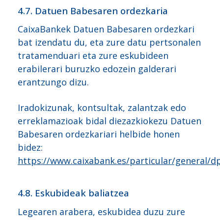
4.7. Datuen Babesaren ordezkaria
CaixaBankek Datuen Babesaren ordezkari
bat izendatu du, eta zure datu pertsonalen
tratamenduari eta zure eskubideen
erabilerari buruzko edozein galderari
erantzungo dizu.
Iradokizunak, kontsultak, zalantzak edo
erreklamazioak bidal diezazkiokezu Datuen
Babesaren ordezkariari helbide honen
bidez:
https://www.caixabank.es/particular/general/d
4.8. Eskubideak baliatzea
Legearen arabera, eskubidea duzu zure