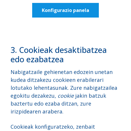
Konfigurazio panela
3. Cookieak desaktibatzea
edo ezabatzea
Nabigatzaile gehienetan edozein unetan
kudea ditzakezu cookieen erabilerari
lotutako lehentasunak. Zure nabigatzailea
egokitu dezakezu,
cookie
jakin batzuk
baztertu edo ezaba ditzan, zure
irizpidearen arabera.
Cookieak konfiguratzeko, zenbait