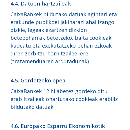
4.4. Datuen hartzaileak
CaixaBankek bildutako datuak agintari eta
erakunde publikoei jakinarazi ahal izango
dizkie, legeak ezartzen dizkion
betebeharrak betetzeko, baita cookieak
kudeatu eta exekutatzeko beharrezkoak
diren zerbitzu hornitzaileei ere
(tratamenduaren arduradunak).
4.5. Gordetzeko epea
CaixaBankek 12 hilabetez gordeko ditu
erabiltzaileak onartutako cookieak erabiliz
bildutako datuak.
4.6. Europako Esparru Ekonomikotik