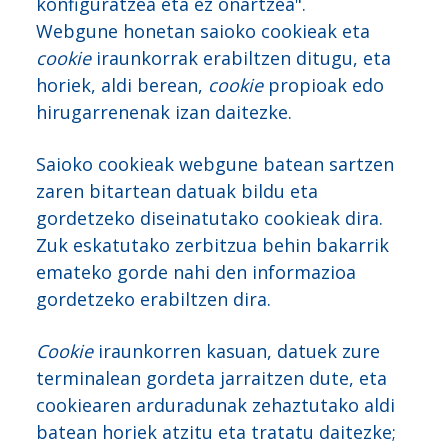
konfiguratzea eta ez onartzea".
Webgune honetan saioko cookieak eta
cookie
iraunkorrak erabiltzen ditugu, eta
horiek, aldi berean,
cookie
propioak edo
hirugarrenenak izan daitezke.
Saioko cookieak webgune batean sartzen
zaren bitartean datuak bildu eta
gordetzeko diseinatutako cookieak dira.
Zuk eskatutako zerbitzua behin bakarrik
emateko gorde nahi den informazioa
gordetzeko erabiltzen dira.
Cookie
iraunkorren kasuan, datuek zure
terminalean gordeta jarraitzen dute, eta
cookiearen arduradunak zehaztutako aldi
batean horiek atzitu eta tratatu daitezke;