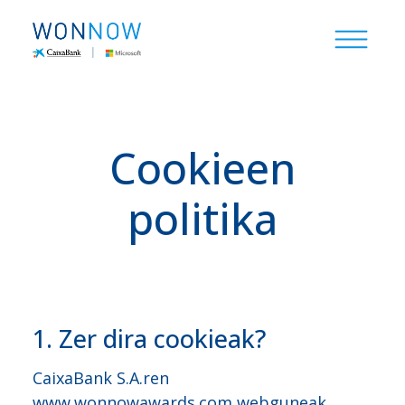
Cookieen
politika
1. Zer dira cookieak?
CaixaBank S.A.ren
www.wonnowawards.com
webguneak