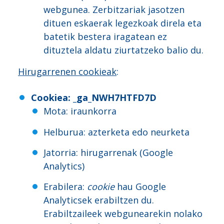
webgunea. Zerbitzariak jasotzen
dituen eskaerak legezkoak direla eta
batetik bestera iragatean ez
dituztela aldatu ziurtatzeko balio du.
Hirugarrenen cookieak
:
Cookiea
: _ga_NWH7HTFD7D
Mota: iraunkorra
Helburua: azterketa edo neurketa
Jatorria: hirugarrenak (Google
Analytics)
Erabilera:
cookie
hau Google
Analyticsek erabiltzen du.
Erabiltzaileek webgunearekin nolako