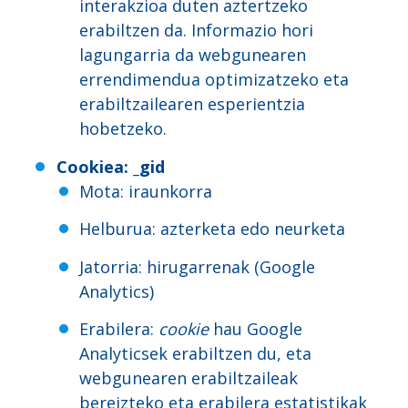
interakzioa duten aztertzeko
erabiltzen da. Informazio hori
lagungarria da webgunearen
errendimendua optimizatzeko eta
erabiltzailearen esperientzia
hobetzeko.
Cookiea
: _gid
Mota: iraunkorra
Helburua: azterketa edo neurketa
Jatorria: hirugarrenak (Google
Analytics)
Erabilera:
cookie
hau Google
Analyticsek erabiltzen du, eta
webgunearen erabiltzaileak
bereizteko eta erabilera estatistikak