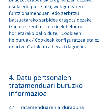
osoki edo partzialki, webgunearen
funtzionamenduan, edo zerbitzu
batzuetarako sarbidea eragotz dezake;
izan ere, zenbait cookieek helburu
horietarako balio dute, "Cookieen
helburuak / Cookieak konfiguratzea eta ez
onartzea" atalean adierazi dagoenez.
4. Datu pertsonalen
tratamenduari buruzko
informazioa
4.1. Tratamenduaren arduraduna