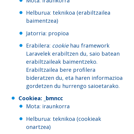
Mota: iraunkorra
Helburua: teknikoa (erabiltzailea
baimentzea)
Jatorria: propioa
Erabilera:
cookie
hau framework
Laravelek erabiltzen du, saio batean
erabiltzaileak baimentzeko.
Erabiltzailea bere profilera
bideratzen du, eta haren informazioa
gordetzen du hurrengo saioetarako.
Cookiea
: _bmncc
Mota: iraunkorra
Helburua: teknikoa (cookieak
onartzea)