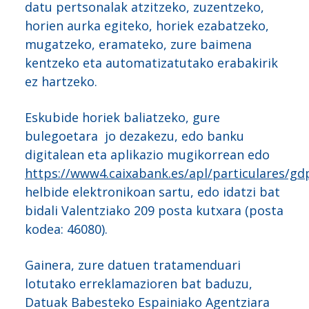
datu pertsonalak atzitzeko, zuzentzeko,
horien aurka egiteko, horiek ezabatzeko,
mugatzeko, eramateko, zure baimena
kentzeko eta automatizatutako erabakirik
ez hartzeko.
Eskubide horiek baliatzeko, gure
bulegoetara jo dezakezu, edo banku
digitalean eta aplikazio mugikorrean edo
https://www4.caixabank.es/apl/particulares/gd
helbide elektronikoan sartu, edo idatzi bat
bidali Valentziako 209 posta kutxara (posta
kodea: 46080).
Gainera, zure datuen tratamenduari
lotutako erreklamazioren bat baduzu,
Datuak Babesteko Espainiako Agentziara