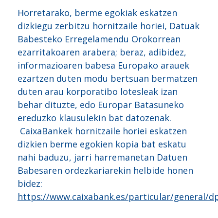
Horretarako, berme egokiak eskatzen
dizkiegu zerbitzu hornitzaile horiei, Datuak
Babesteko Erregelamendu Orokorrean
ezarritakoaren arabera; beraz, adibidez,
informazioaren babesa Europako arauek
ezartzen duten modu bertsuan bermatzen
duten arau korporatibo lotesleak izan
behar dituzte, edo Europar Batasuneko
ereduzko klausulekin bat datozenak.
CaixaBankek hornitzaile horiei eskatzen
dizkien berme egokien kopia bat eskatu
nahi baduzu, jarri harremanetan Datuen
Babesaren ordezkariarekin helbide honen
bidez:
https://www.caixabank.es/particular/general/d