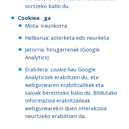
sortzeko balio du.
Cookiea
: _ga
Mota: iraunkorra
Helburua: azterketa edo neurketa
Jatorria: hirugarrenak (Google
Analytics)
Erabilera:
cookie
hau Google
Analyticsek erabiltzen du, eta
webgunearen erabiltzaileak eta
saioak bereizteko balio du. Bildutako
informazioa erabiltzaileak
webgunearekin duen interakzioa
neurtzeko erabiltzen da.