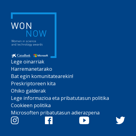
Lege oinarriak
Harremanetarako
Bat egin komunitatearekin!
Preskriptoreen kita
Ohiko galderak
Lege informazioa eta pribatutasun politika
Cookieen politika
Microsoften pribatutasun adierazpena