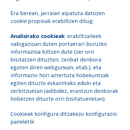
Era berean, jarraian aipatuta datozen
cookie
propioak erabiltzen ditug:
Analisirako cookieak
: erabiltzaileek
nabigazioan duten portaerari buruzko
informazioa biltzen dute (zer orri
bisitatzen dituzten, zenbat denbora
egoten diren webgunean, etab.), eta
informazio hori aztertuta hobekuntzak
egiten dituzte eskainitako eduki eta
zerbitzuetan (adibidez, erantzun denborak
hobetzen dituzte orri bisitatuenetan).
Cookieak konfigura ditzakezu konfigurazio
paneletik: