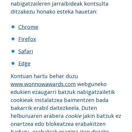
nabigatzaileren jarraibideak kontsulta
ditzakezu honako esteka hauetan:
Chrome
Firefox
Safari
Edge
Kontuan hartu behar duzu
www.wonnowawards.com
webguneko
edukien ezaugarri batzuk nabigatzailetik
cookieak instalatzea baimentzen bada
bakarrik erabil daitezkeela. Duten
helburuaren arabera
cookie
jakin batzuk ez
onartzea edo blokeatzea erabakitzen
baduzu, erabakiak eragina izan dezake,