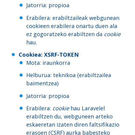
Jatorria: propioa
Erabilera: erabiltzaileak webgunean
cookieen erabilera onartu duen ala
ez gogoratzeko erabiltzen da
cookie
hau.
Cookiea
: XSRF-TOKEN
Mota: iraunkorra
Helburua: teknikoa (erabiltzailea
baimentzea)
Jatorria: propioa
Erabilera:
cookie
hau Laravelel
erabiltzen du, webguneen arteko
eskaeretan izaten diren faltsifikazio
erasoen (CSRF) aurka babesteko