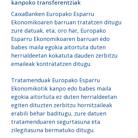
kanpoko transferentziak
CaixaBanken Europako Esparru
Ekonomikoaren barruan tratatzen ditugu
zure datuak, eta, oro har, Europako
Esparru Ekonomikoaren barruan edo
babes maila egokia aitortuta duten
herrialdeetan kokatuta dauden zerbitzu
emaileak kontratatzen ditugu.
Tratamenduak Europako Esparru
Ekonomikotik kanpo edo babes maila
egokia aitortuta ez duten herrialdeetan
egiten dituzten zerbitzu hornitzaileak
erabili behar baditugu, zure datuen
tratamenduaren segurtasuna eta
zilegitasuna bermatuko ditugu.