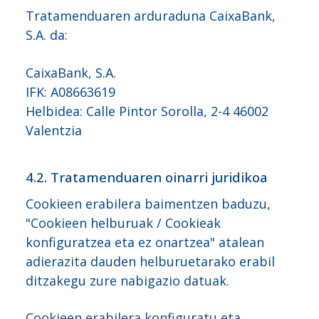
Tratamenduaren arduraduna CaixaBank,
S.A. da:
CaixaBank, S.A.
IFK: A08663619
Helbidea: Calle Pintor Sorolla, 2-4 46002
Valentzia
4.2. Tratamenduaren oinarri juridikoa
Cookieen erabilera baimentzen baduzu,
"Cookieen helburuak / Cookieak
konfiguratzea eta ez onartzea" atalean
adierazita dauden helburuetarako erabil
ditzakegu zure nabigazio datuak.
Cookieen erabilera konfiguratu eta