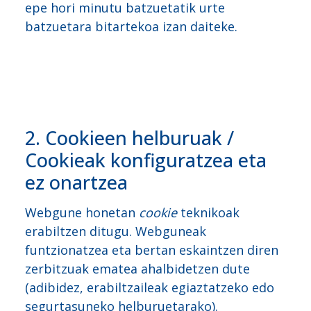
epe hori minutu batzuetatik urte
batzuetara bitartekoa izan daiteke.
2. Cookieen helburuak /
Cookieak konfiguratzea eta
ez onartzea
Webgune honetan
cookie
teknikoak
erabiltzen ditugu. Webguneak
funtzionatzea eta bertan eskaintzen diren
zerbitzuak ematea ahalbidetzen dute
(adibidez, erabiltzaileak egiaztatzeko edo
segurtasuneko helburuetarako).