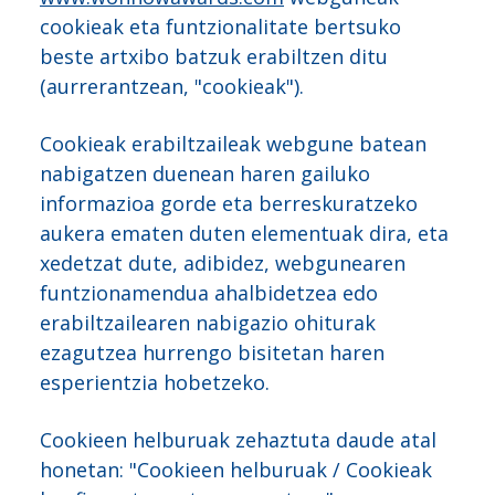
cookieak eta funtzionalitate bertsuko
beste artxibo batzuk erabiltzen ditu
(aurrerantzean, "cookieak").
Cookieak erabiltzaileak webgune batean
nabigatzen duenean haren gailuko
informazioa gorde eta berreskuratzeko
aukera ematen duten elementuak dira, eta
xedetzat dute, adibidez, webgunearen
funtzionamendua ahalbidetzea edo
erabiltzailearen nabigazio ohiturak
ezagutzea hurrengo bisitetan haren
esperientzia hobetzeko.
Cookieen helburuak zehaztuta daude atal
honetan: "Cookieen helburuak / Cookieak