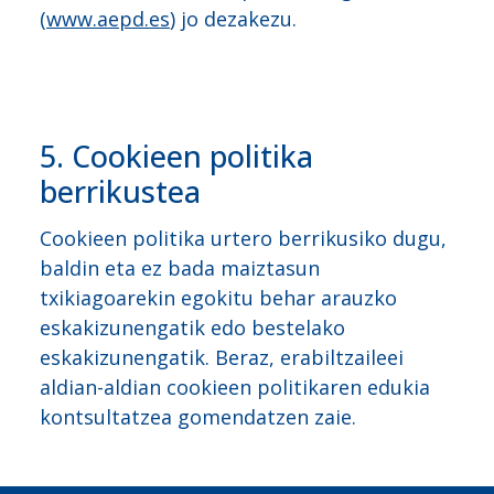
(
www.aepd.es
) jo dezakezu.
5. Cookieen politika
berrikustea
Cookieen politika urtero berrikusiko dugu,
baldin eta ez bada maiztasun
txikiagoarekin egokitu behar arauzko
eskakizunengatik edo bestelako
eskakizunengatik. Beraz, erabiltzaileei
aldian-aldian cookieen politikaren edukia
kontsultatzea gomendatzen zaie.